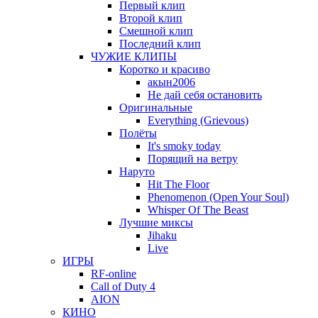
Первый клип
Второй клип
Смешной клип
Последний клип
ЧУЖИЕ КЛИПЫ
Коротко и красиво
акын2006
Не дай себя остановить
Оригинальные
Everything (Grievous)
Полёты
It's smoky today
Порящий на ветру
Наруто
Hit The Floor
Phenomenon (Open Your Soul)
Whisper Of The Beast
Лучшие миксы
Jihaku
Live
ИГРЫ
RF-online
Call of Duty 4
AION
КИНО