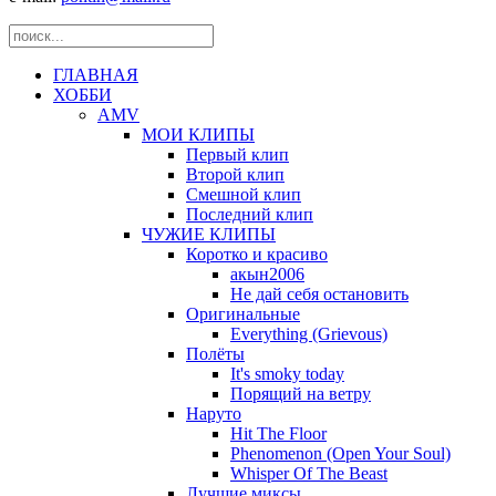
ГЛАВНАЯ
ХОББИ
AMV
МОИ КЛИПЫ
Первый клип
Второй клип
Смешной клип
Последний клип
ЧУЖИЕ КЛИПЫ
Коротко и красиво
акын2006
Не дай себя остановить
Оригинальные
Everything (Grievous)
Полёты
It's smoky today
Порящий на ветру
Наруто
Hit The Floor
Phenomenon (Open Your Soul)
Whisper Of The Beast
Лучшие миксы